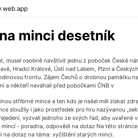
w.web.app
 na minci desetník
kat, musel osobně navštívit jednu z poboček České ná
ravě, Hradci Králové, Ústí nad Labem, Plzni a Českých
hodinovou frontu. Zájem Čechů o drobnou památku 
mní a někteří neváhali před pobočkami ČNB v
inou stříbrné mince a ten kdo je našel měl získat zdr
ince sloužily i jako prostředek pro hru nazývanou „sek
řejedení, vyzvali jednoho ze svých řad, aby uvařené 
h mincí - poradna, odpovědi na dotaz Na této stránce
 na dotaz na téma: vyčištění starých mincí.