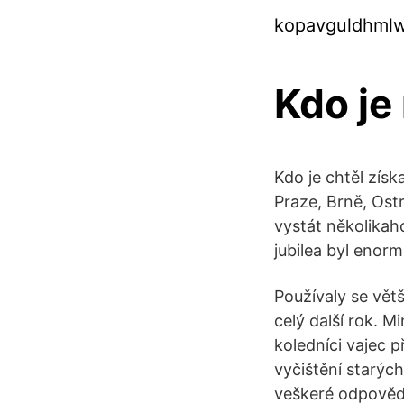
kopavguldhml
Kdo je
Kdo je chtěl zís
Praze, Brně, Ost
vystát několika
jubilea byl enor
Používaly se větš
celý další rok. M
koledníci vajec p
vyčištění starýc
veškeré odpovědi