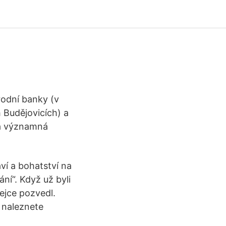
rodní banky (v
 Budějovicích) a
na významná
aví a bohatství na
ání“. Když už byli
vejce pozvedl.
 naleznete