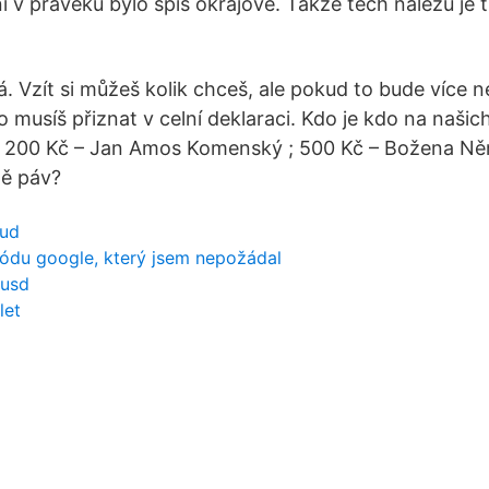
ní v pravěku bylo spíš okrajové. Takže těch nálezů je
á. Vzít si můžeš kolik chceš, ale pokud to bude více
o musíš přiznat v celní deklaraci. Kdo je kdo na naši
V. 200 Kč – Jan Amos Komenský ; 500 Kč – Božena Ně
ě páv?
aud
kódu google, který jsem nepožádal
 usd
let