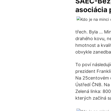
SAEC-Bezp
asociácia 
třech. Byla … Mi
drahého kovu, ne
hmotnost a kvali
obvykle zanedbat
To poví následuj
prezident Frankl
Na 25centovém č
Ústředí ČNB. Na 
Zelená linka: 80
kterých začíná 