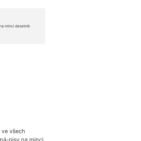
d ve všech
ná-pisy na minci