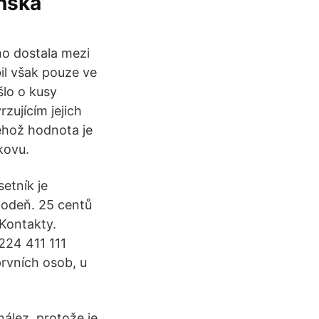
nská
 ho dostala mezi
il však pouze ve
šlo o kusy
zujícím jejich
ehož hodnota je
kovu.
etník je
chodeň. 25 centů
Kontakty.
224 411 111
prvních osob, u
nález, protože je