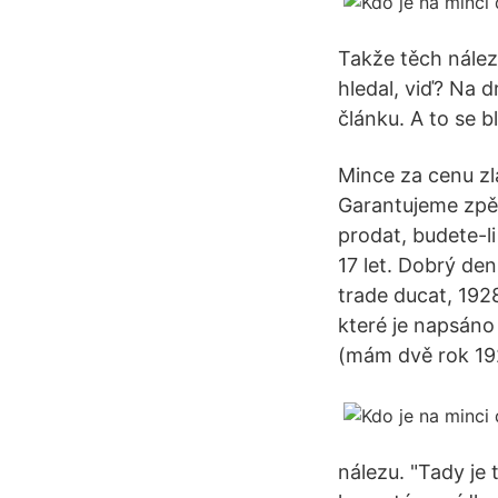
Takže těch nálezů
hledal, viď? Na 
článku. A to se b
Mince za cenu zl
Garantujeme zpět
prodat, budete-li
17 let. Dobrý de
trade ducat, 1928
které je napsáno –
(mám dvě rok 19
nálezu. "Tady je 