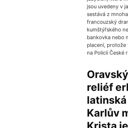
jsou uvedeny v ja
sestává z mnoha 
francouzský dram
kumštýřského nebe
bankovka nebo mi
placení, protože
na Policii České 
Oravský 
reliéf e
latinsk
Karlův 
Krista je 