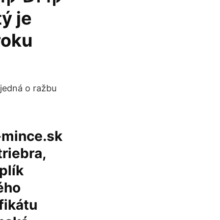
roku
 jedná o ražbu
-mince.sk
riebra,
plík
ého
fikátu