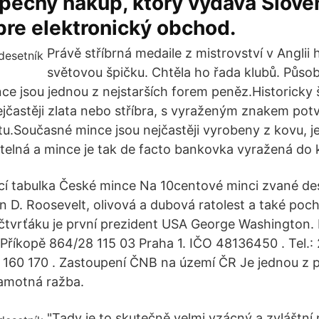
ečný nákup, ktorý vydáva Slove
pre elektronický obchod.
Právě stříbrná medaile z mistrovství v Anglii
světovou špičku. Chtěla ho řada klubů. Působ
nce jsou jednou z nejstarších forem peněz.Historicky 
jčastěji zlata nebo stříbra, s vyraženým znakem potvr
tu.Současné mince jsou nejčastěji vyrobeny z kovu, j
elná a mince je tak de facto bankovka vyražená do 
ící tabulka České mince Na 10centové minci zvané des
in D. Roosevelt, olivová a dubová ratolest a také po
tvrťáku je první prezident USA George Washington. 
Příkopě 864/28 115 03 Praha 1. IČO 48136450 . Tel.: 
0 160 170 . Zastoupení ČNB na území ČR Je jednou z 
samotná ražba.
"Tady je to skutečně velmi vzácný a zvláštní 