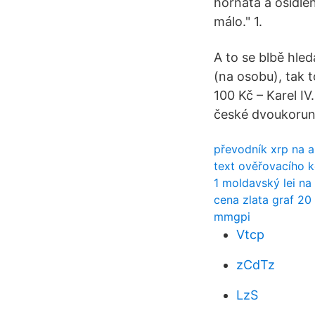
hornatá a osídle
málo." 1.
A to se blbě hled
(na osobu), tak t
100 Kč – Karel I
české dvoukorun
převodník xrp na 
text ověřovacího 
1 moldavský lei na
cena zlata graf 20 
mmgpi
Vtcp
zCdTz
LzS