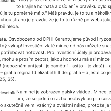
to krajina hornatá a osídlení v pravěku bylo s
 je tu poměrně málo." Máš pravdu, je to tu a několikr
druhou stranu je pravda, že je to tu různě po webu ja
lbě hledá.
ata. Osvobozeno od DPH! Garantujeme původ i ryzost
ný výkup! Investiční zlaté mince od nás můžete sna
 potřebovat hotovost. Pro investiční účely je prodává
n, mohu e prosím zeptat, jakou hodnotu má asi mince 
 (nepoznám ani jestli je pamětní – asi jo – je zlatá) –
 gratia regina fd elizabeth II dei gratia – a ještě co j
25, 65).
Na minci je zobrazen galský vládce . Mince 
tím, že se jedná o ražbu neobvyklou pro čes
to skutečně velmi vzácný a zvláštní nález, protože je 