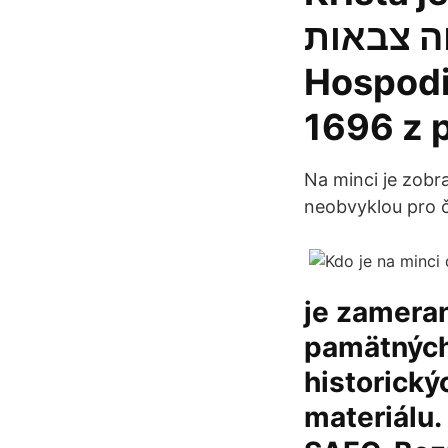
קדוש יהוה צבאות (Sv
Hospodi
1696 z 
Na minci je zobr
neobvyklou pro č
je zameran
pamätných 
historick
materiálu.