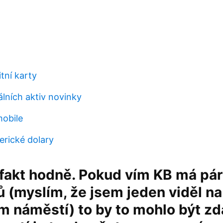
tní karty
álních aktiv novinky
obile
erické dolary
e fakt hodně. Pokud vím KB má pár
(myslím, že jsem jeden viděl na
m náměstí) to by to mohlo být zd