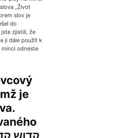
slova „Život
orem slov je
ešel do
e zjistili, že
ji dále použít k
o minci odneste
ovcový
ímž je
va.
ovaného