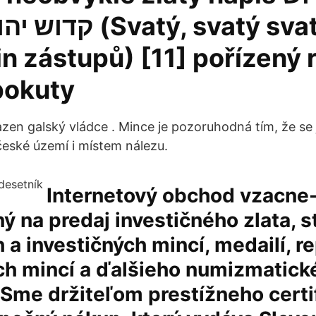
atý, svatý svatý je
n zástupů) [11] pořízený 
pokuty
azen galský vládce . Mince je pozoruhodná tím, že se
eské území i místem nálezu.
Internetový obchod vzacne
ý na predaj investičného zlata, st
a investičných mincí, medailí, re
ých mincí a ďalšieho numizmatick
 Sme držiteľom prestížneho certi