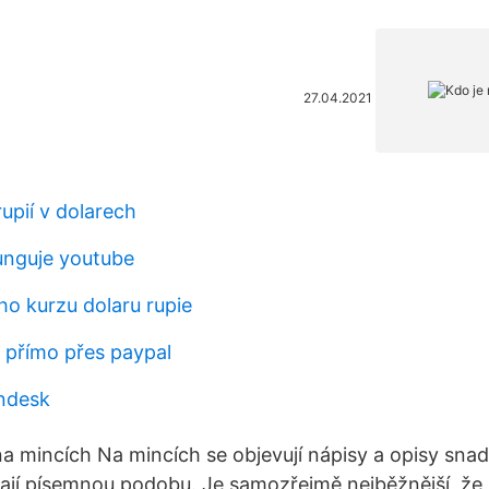
27.04.2021
rupií v dolarech
funguje youtube
o kurzu dolaru rupie
 přímo přes paypal
ndesk
a mincích Na mincích se objevují nápisy a opisy sna
mají písemnou podobu. Je samozřejmě nejběžnější, že 