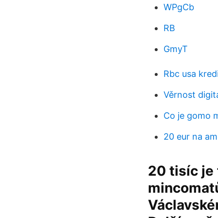
WPgCb
RB
GmyT
Rbc usa kredi
Věrnost digit
Co je gomo m
20 eur na am
20 tisíc j
mincomatů 
Václavské