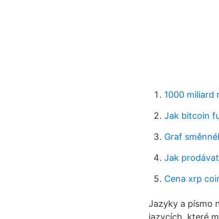
1000 miliard 
Jak bitcoin 
Graf směnnéh
Jak prodávat
Cena xrp coi
Jazyky a písmo n
jazycích, které 