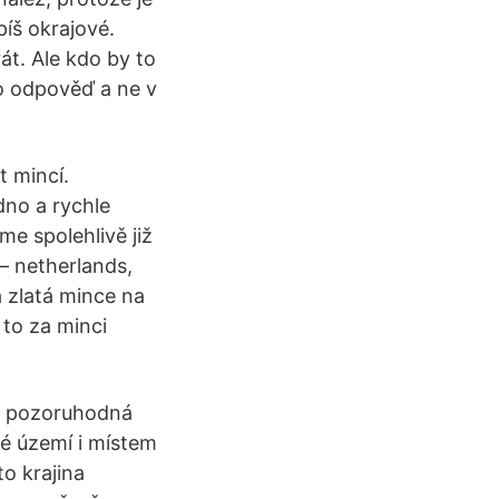
píš okrajové.
át. Ale kdo by to
ko odpověď a ne v
 mincí.
dno a rychle
me spolehlivě již
– netherlands,
 a zlatá mince na
e to za minci
je pozoruhodná
ké území i místem
to krajina