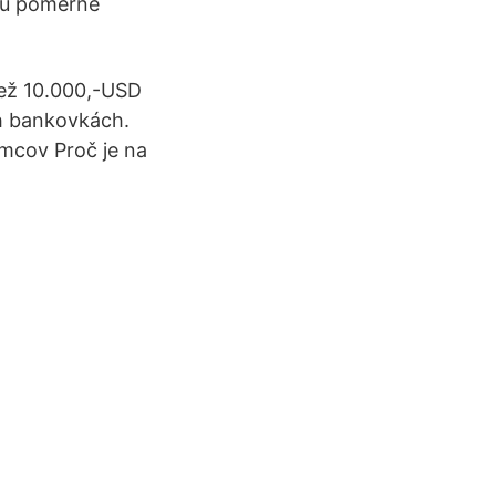
 tu poměrně
 než 10.000,-USD
ch bankovkách.
mcov Proč je na