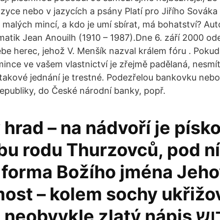
zyce nebo v jazycích a psány Platí pro Jiřího Sováka 
malých mincí, a kdo je umí sbírat, má bohatství? Aut
atik Jean Anouilh (1910 – 1987).Dne 6. září 2000 od
 herec, jehož V. Menšík nazval králem fóru . Pokud jst
nce ve vašem vlastnictví je zřejmě padělaná, nesmíte 
 takové jednání je trestné. Podezřelou bankovku neb
republiky, do České národní banky, popř.
hrad – na nádvoří je písk
rbu rodu Thurzovců, pod n
á forma Božího jména Jeho
most – kolem sochy ukřiž
neobvykle zlatý nápis קדוש קדוש