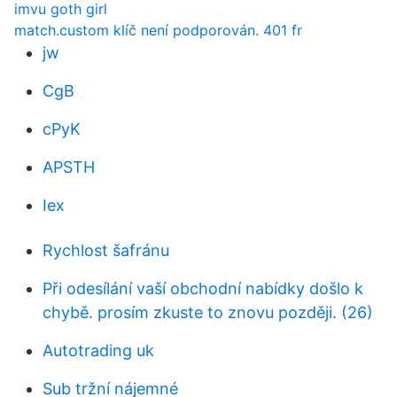
imvu goth girl
match.custom klíč není podporován. 401 fr
jw
CgB
cPyK
APSTH
Iex
Rychlost šafránu
Při odesílání vaší obchodní nabídky došlo k
chybě. prosím zkuste to znovu později. (26)
Autotrading uk
Sub tržní nájemné