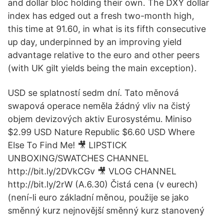
and dollar bloc holding their own. The DXY dollar
index has edged out a fresh two-month high,
this time at 91.60, in what is its fifth consecutive
up day, underpinned by an improving yield
advantage relative to the euro and other peers
(with UK gilt yields being the main exception).
USD se splatností sedm dní. Tato měnová
swapová operace neměla žádný vliv na čistý
objem devizových aktiv Eurosystému. Miniso
$2.99 USD Nature Republic $6.60 USD Where
Else To Find Me! 🎥 LIPSTICK
UNBOXING/SWATCHES CHANNEL
http://bit.ly/2DVkCGv 🎥 VLOG CHANNEL
http://bit.ly/2rW (A.6.30) Čistá cena (v eurech)
(není-li euro základní měnou, použije se jako
směnný kurz nejnovější směnný kurz stanovený