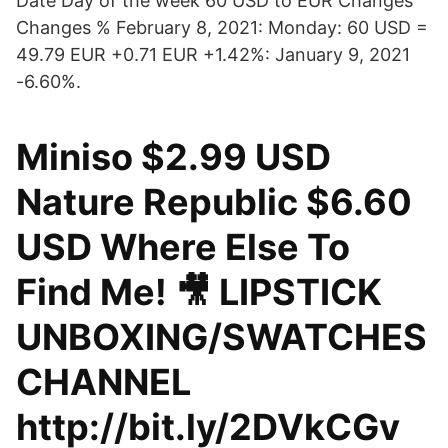
Date Day of the week 60 USD to EUR Changes
Changes % February 8, 2021: Monday: 60 USD =
49.79 EUR +0.71 EUR +1.42%: January 9, 2021
-6.60%.
Miniso $2.99 USD
Nature Republic $6.60
USD Where Else To
Find Me! 🎥 LIPSTICK
UNBOXING/SWATCHES
CHANNEL
http://bit.ly/2DVkCGv