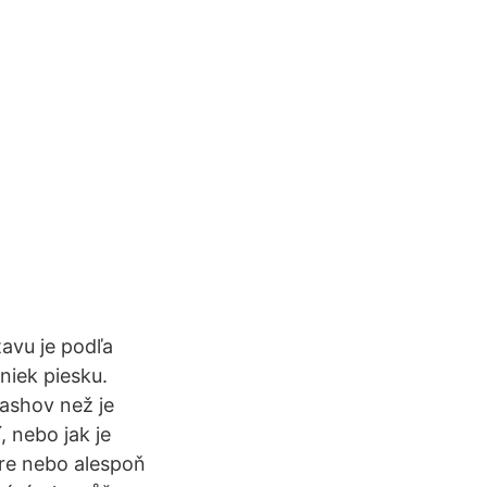
tavu je podľa
niek piesku.
hashov než je
, nebo jak je
re nebo alespoň