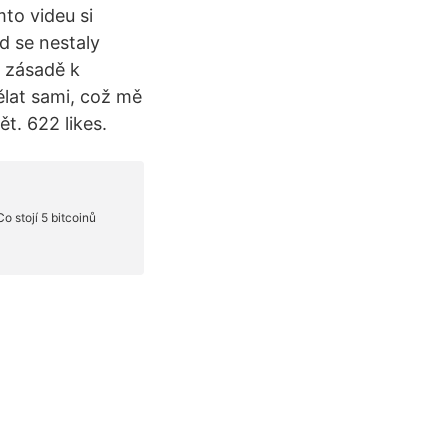
o videu si
d se nestaly
V zásadě k
ělat sami, což mě
t. 622 likes.