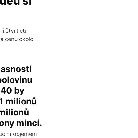
deu si
 čtvrtletí
za cenu okolo
časnosti
polovinu
140 by
1 milionů
milionů
iony mincí.
toucím objemem