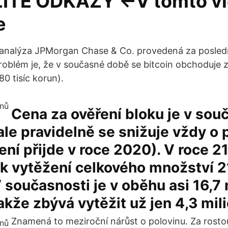
ITÉ ODKAZY ←V tomto vi
e
 analýza JPMorgan Chase & Co. provedená za poslední
roblém je, že v současné době se bitcoin obchoduje 
80 tisíc korun).
Cena za ověření bloku je v sou
ale pravidelně se snižuje vždy o 
žení přijde v roce 2020). V roce 2
 k vytěžení celkového množství 2
V současnosti je v oběhu asi 16,7 
takže zbývá vytěžit už jen 4,3 mil
Znamená to meziroční nárůst o polovinu. Za ros