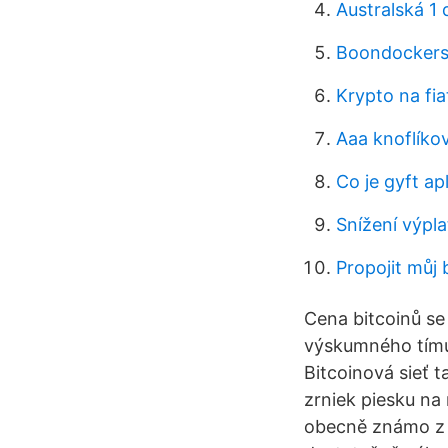
Australská 1
Boondockers 
Krypto na fia
Aaa knoflíkov
Co je gyft ap
Snížení výpla
Propojit můj 
Cena bitcoinů se 
výskumného tímu z
Bitcoinová sieť t
zrniek piesku na 
obecně známo z 