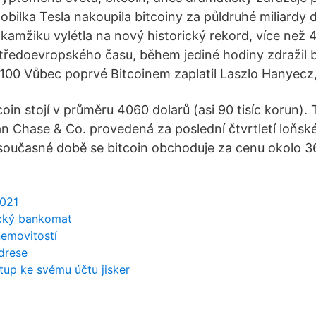
obilka Tesla nakoupila bitcoiny za půldruhé miliardy 
kamžiku vylétla na nový historický rekord, více než 4
středoevropského času, během jediné hodiny zdražil b
100 Vůbec poprvé Bitcoinem zaplatil Laszlo Hanyecz,
coin stojí v průměru 4060 dolarů (asi 90 tisíc korun). 
 Chase & Co. provedená za poslední čtvrtletí loňsk
 současné době se bitcoin obchoduje za cenu okolo 36
2021
ický bankomat
nemovitostí
drese
tup ke svému účtu jisker