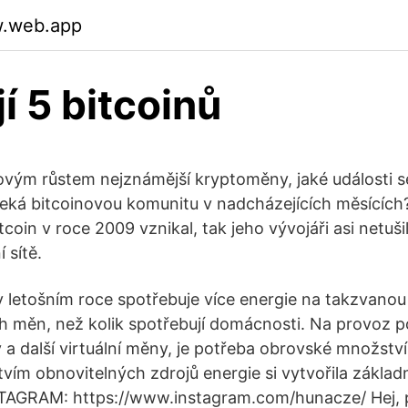
w.web.app
í 5 bitcoinů
tovým růstem nejznámější kryptoměny, jaké události s
eká bitcoinovou komunitu v nadcházejících měsících
coin v roce 2009 vznikal, tak jeho vývojáři asi netušili
 sítě.
 v letošním roce spotřebuje více energie na takzvanou
ích měn, než kolik spotřebují domácnosti. Na provoz p
y a další virtuální měny, je potřeba obrovské množství
vím obnovitelných zdrojů energie si vytvořila základ
AGRAM: https://www.instagram.com/hunacze/ Hej, pš