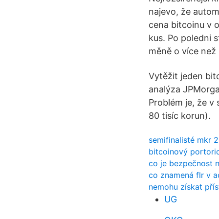
najevo, že autom
cena bitcoinu v o
kus. Po poledni 
měně o více než 
Vytěžit jeden bit
analýza JPMorgan
Problém je, že v
80 tisíc korun).
semifinalisté mkr 
bitcoinový portor
co je bezpečnost 
co znamená flr v a
nemohu získat přís
UG