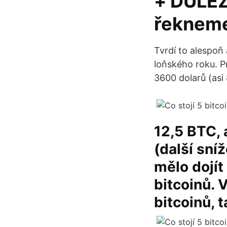
+ DŮLEŽ
řeknem
Tvrdí to alespoň
loňského roku. P
3600 dolarů (asi 
12,5 BTC, 
(další sní
mělo dojít
bitcoinů. 
bitcoinů, 