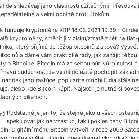
lidé shledávají jeho vlastnosti užitečnými. Přesouvaj
nepadělatelné a velmi odolné proti útokům.
jak funguje kryptoměna XRP 18.02.2021 19:39 – Cinder
ší kryptoměny, směnit ji v zisku/ztrátě zpět na fiat-
dníka, který přijímá Je těžba bitcoinů zisková? Vysvě
itcoinů a dáme vám praktické rady, jak zahájit těžbu 
kty o Bitcoine. Bitcoin má za sebou búrlivú minulosť 
mavú budúcnosť. Je veľmi dôležité pochopiť základn
 napriek jeho rastúcej popularite mnohí ľudia stále ne
uje, alebo kde Bitcoin kúpiť. Najskôr je nutné si poved
kladných pilieroch.
Podstatné je jen to, že stejně jako u všech ostatní
spekulovat jak na vzestup, tak i pokles ceny Bitco
coin. Digitální měnu Bitcoin vytvořil v roce 2009 Sato
kryptoměna světa, bitcoin, dnes dramaticky zdražuje p