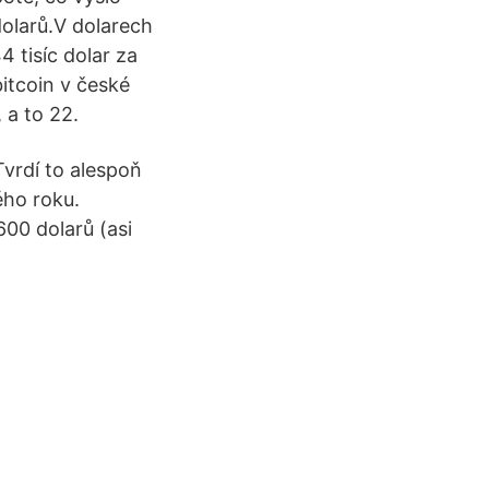
dolarů.V dolarech
4 tisíc dolar za
itcoin v české
 a to 22.
Tvrdí to alespoň
ého roku.
00 dolarů (asi