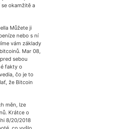
í se okamžitě a
ella Můžete ji
peníze nebo s ní
tlíme vám základy
bitcoinů. Mar 08,
a pred sebou
é fakty o
vedia, čo je to
ať, že Bitcoin
ch měn, lze
inů. Krátce o
shi 8/20/2018
oté, co vyšlo