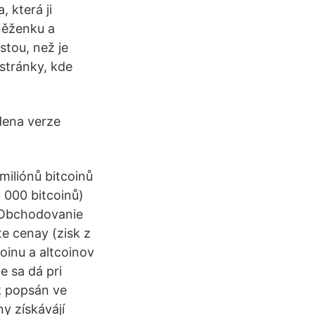
, která ji
eněženku a
stou, než je
 stránky, kde
edena verze
miliónů bitcoinů
0 000 bitcoinů)
) Obchodovanie
e cenay (zisk z
oinu a altcoinov
e sa dá pri
ak popsán ve
ny získávájí