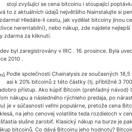
stojí zvyšující se cena bitcoinu i stoupající poptávka
vá to z aktuálních údajů největšího Nainstalujte si p
 zdarma! Hledáte-li cestu, jak vydělat bitcoiny jinou ce
livce nerentabilní), nebo nákup, zde najdete nejlepší
y zdarma za kliknutí.
 dev byl zaregistrovány v IRC . 16. prosince. Byla uv
oce 2010 .
Podle společnosti Chainalysis ze současných 18,5 
asi k 20% bitcoinů z této částky (tj. přibližně 3 70
é nadobro přístup. Ako kúpiť Bitcoin (prehľadný návod
ľom nákupu a následného rýchleho predaja, po nárast
u) je v súčasnosti veľmi populárne, pretože cena Bitc
 klesá, na jeho cenovej volatilite teda rozdieloch v cen
šťastia slušne zarobiť. Klasický nákup na burze je p
nákup bitcoinů. Co dává Bitcoinu jeho hodnotu? Bitcoi