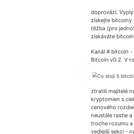
doprovází. Vyplý
získejte bitcoiny
těžba (pro jednot
získáváte bitcoin
Kanál # bitcoin -
Bitcoin v0.2. V r
ztratili majitel
kryptomien s cie
cenového rozdiel
neustále rastie a
troche rozumu a 
vedlejší sekci - 