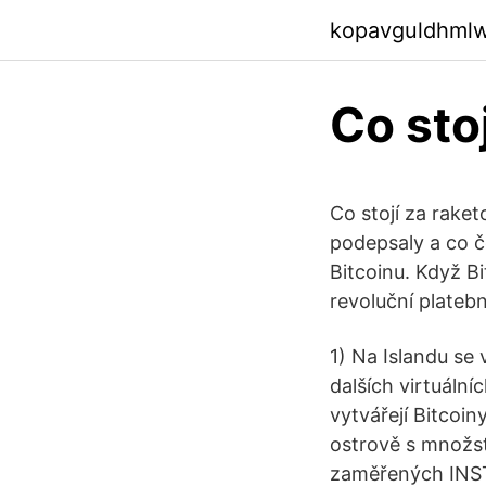
kopavguldhml
Co stoj
Co stojí za rake
podepsaly a co č
Bitcoinu. Když Bit
revoluční platební
1) Na Islandu se
dalších virtuáln
vytvářejí Bitcoin
ostrově s množst
zaměřených INST