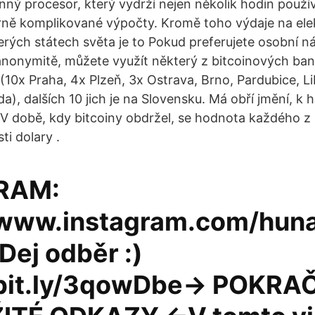
ný procesor, který vydrží nejen několik hodin použív
ně komplikované výpočty. Kromě toho výdaje na elek
terých státech světa je to Pokud preferujete osobní n
anonymitě, můžete využít některý z bitcoinových ba
1 (10x Praha, 4x Plzeň, 3x Ostrava, Brno, Pardubice, L
a), dalších 10 jich je na Slovensku. Má obří jmění, k
č V době, kdy bitcoiny obdržel, se hodnota každého z
ti dolary .
RAM:
/www.instagram.com/hun
 Dej odběr :)
/bit.ly/3qowDbe→ POKRA