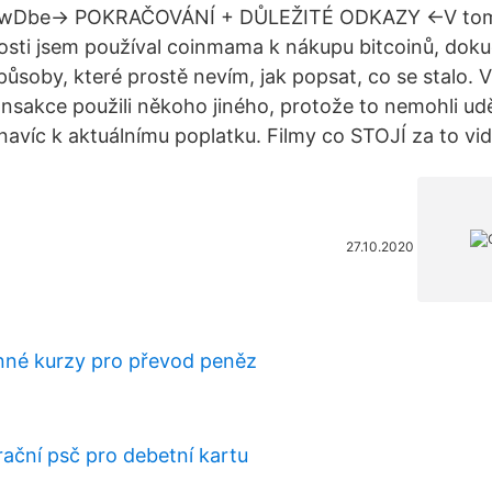
/3qowDbe→ POKRAČOVÁNÍ + DŮLEŽITÉ ODKAZY ←V tomt
sti jsem používal coinmama k nákupu bitcoinů, doku
působy, které prostě nevím, jak popsat, co se stalo. 
nsakce použili někoho jiného, protože to nemohli ud
navíc k aktuálnímu poplatku. Filmy co STOJÍ za to vidě
27.10.2020
nné kurzy pro převod peněz
rační psč pro debetní kartu