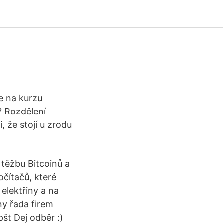
e na kurzu
? Rozdělení
, že stojí u zrodu
 těžbu Bitcoinů a
očítačů, které
 elektřiny a na
ny řada firem
t Dej odběr :)