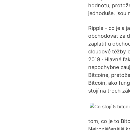
hodnotu, protože 
jednoduše, jsou 
Ripple - co je a 
obchodovat za dal
zaplatit u obcho
cloudové těžby b
2019 · Hlavné fa
nepochybne zaují
Bitcoine, pretože
Bitcoin, ako fung
stojí na troch zá
tom, co je to Bit
Nejrozšířenější 