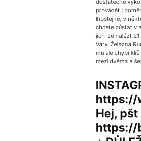
dostatečně výkon
provádět i poměr
lhostejné, v něk
chcete zůstat v 
jich lze nalézt 2
Vary, Železná Rud
mu ale chybí klí
mezi dvěma a šes
INSTAG
https:/
Hej, pšt
https:/