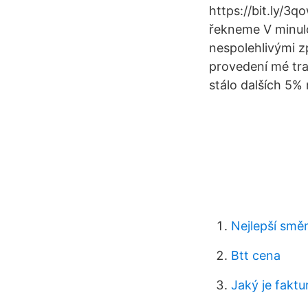
https://bit.ly
řekneme V minulo
nespolehlivými z
provedení mé tra
stálo dalších 5% 
Nejlepší smě
Btt cena
Jaký je faktu