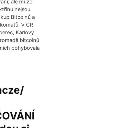
ání, ale může
třinu nejsou
ákup Bitcoinů a
nkomatů. V ČR
iberec, Karlovy
 hromadě bitcoinů
 nich pohybovala
acze/
ČOVÁNÍ