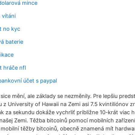
 dolarová mince
vítáni
t no kyc
á baterie
likace
t hráče nfl
bankovní účet s paypal
sice mění, ale základy se nezměnily. Pre lepšiu preds
 University of Hawaii na Zemi asi 7.5 kvintiliónov zr
ak za sekundu dokáže vychrliť približne 10-krát viac 
našej Zemi. Těžba bitcoinů pomocí mobilních zařízení
mobilní těžby bitcoinů, obecně znamená mít hardwa