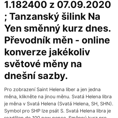
1.182400 z 07.09.2020
; Tanzanský šilink Na
Yen směnný kurz dnes.
Převodník měn - online
konverze jakékoliv
světové měny na
dnešní sazby.
Pro zobrazení Saint Helena liber a jen jedna
měna, klikněte na jinou měnu. Svatá Helena libra
je měna v Svatá Helena (Svatá Helena, SH, SHN).
Symbol pro SHP lze psát S. Svatá Helena libra je
rozdělen do 100 new pence. Směnný kurz pro