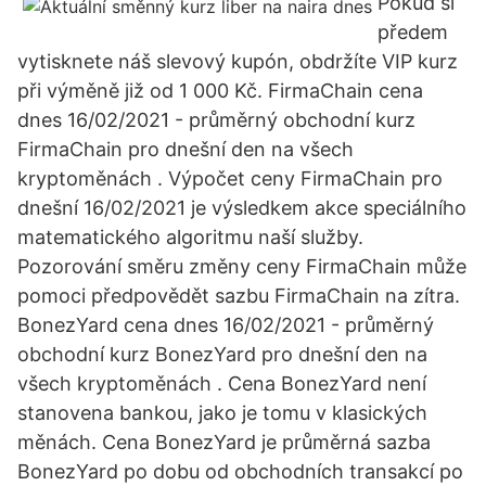
Pokud si
předem
vytisknete náš slevový kupón, obdržíte VIP kurz
při výměně již od 1 000 Kč. FirmaChain cena
dnes 16/02/2021 - průměrný obchodní kurz
FirmaChain pro dnešní den na všech
kryptoměnách . Výpočet ceny FirmaChain pro
dnešní 16/02/2021 je výsledkem akce speciálního
matematického algoritmu naší služby.
Pozorování směru změny ceny FirmaChain může
pomoci předpovědět sazbu FirmaChain na zítra.
BonezYard cena dnes 16/02/2021 - průměrný
obchodní kurz BonezYard pro dnešní den na
všech kryptoměnách . Cena BonezYard není
stanovena bankou, jako je tomu v klasických
měnách. Cena BonezYard je průměrná sazba
BonezYard po dobu od obchodních transakcí po