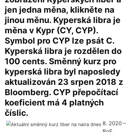
jen jedna měna, klikněte na
jinou měnu. Kyperská libra je
měna v Kypr (CY, CYP).
Symbol pro CYP lze psát C.
Kyperská libra je rozdělen do
100 cents. Směnný kurz pro
kyperská libra byl naposledy
aktualizován 23 srpen 2018 z
Bloomberg. CYP přepočítací
koeficient má 4 platných
číslic.
8. 2020 –
BoE