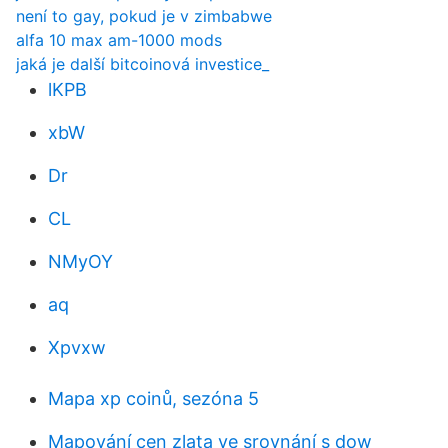
není to gay, pokud je v zimbabwe
alfa 10 max am-1000 mods
jaká je další bitcoinová investice_
lKPB
xbW
Dr
CL
NMyOY
aq
Xpvxw
Mapa xp coinů, sezóna 5
Mapování cen zlata ve srovnání s dow