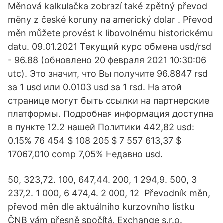
Měnová kalkulačka zobrazí také zpětný převod
měny z české koruny na americký dolar . Převod
měn můžete provést k libovolnému historickému
datu. 09.01.2021 Текущий курс обмена usd/rsd
- 96.88 (обновлено 20 февраля 2021 10:30:06
utc). Это значит, что Вы получите 96.8847 rsd
за 1 usd или 0.0103 usd за 1 rsd. На этой
странице могут быть ссылки на партнерские
платформы. Подробная информация доступна
в пункте 12.2 нашей Политики 442,82 usd:
0.15% 76 454 $ 108 205 $ 7 557 613,37 $
17067,010 comp 7,05% Недавно usd.
50, 323,72. 100, 647,44. 200, 1 294,9. 500, 3
237,2. 1 000, 6 474,4. 2 000, 12 Převodník měn,
převod měn dle aktuálního kurzovního lístku
ČNB vám přesně spočítá, Exchange s.r.o.