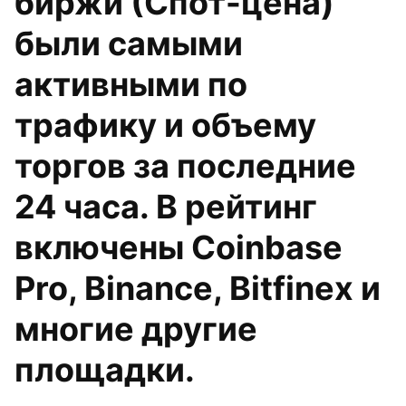
биржи (Спот-цена)
были самыми
активными по
трафику и объему
торгов за последние
24 часа. В рейтинг
включены Coinbase
Pro, Binance, Bitfinex и
многие другие
площадки.