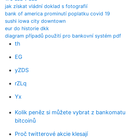
jak získat vládní doklad s fotografií
bank of america prominutí poplatku covid 19
sushi iowa city downtown
eur do historie dkk
diagram případů použití pro bankovní systém pdf
th
EG
yZDS
rZLq
Yx
Kolik peněz si můžete vybrat z bankomatu
bitcoinů
Proč twitterové akcie klesají