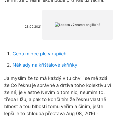
věřím, že dnešní lekce bude pro vás užitečná.
23.02.2021
Cena mince plc v rupiích
Náklady na křišťálové skříňky
Ja myslím že to má každý v tu chvili se mě zdá
že Co řeknu je správné a drtiva toho kolektivu ví
že né, je vlastně Nevím o tom nic, neumim to,
třeba I lžu, a pak to končí tím že řeknu vlastně
blbost a tou blbosti tomu veřím a činím, ješte
lepší je to chloupá přectava Aug 08, 2016 ·