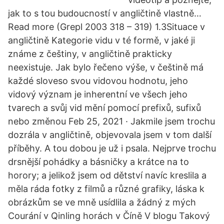
jak to s tou budoucností v angličtině vlastně…
Read more (Grepl 2003 318 – 319) 1.3Situace v
angličtině Kategorie vidu v té formě, v jaké ji
známe z češtiny, v angličtině prakticky
neexistuje. Jak bylo řečeno výše, v češtině má
každé sloveso svou vidovou hodnotu, jeho
vidový význam je inherentní ve všech jeho
tvarech a svůj vid mění pomocí prefixů, sufixů
nebo změnou Feb 25, 2021 · Jakmile jsem trochu
dozrála v angličtině, objevovala jsem v tom další
příběhy. A tou dobou je už i psala. Nejprve trochu
drsnější pohádky a básničky a krátce na to
horory; a jelikož jsem od dětství navíc kreslila a
měla ráda fotky z filmů a různé grafiky, láska k
obrázkům se ve mně usídlila a žádný z mých
Courání v Qinling horách v Číně V blogu Takový