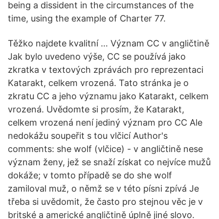
being a dissident in the circumstances of the
time, using the example of Charter 77.
Těžko najdete kvalitní … Význam CC v angličtině
Jak bylo uvedeno výše, CC se používá jako
zkratka v textových zprávách pro reprezentaci
Katarakt, celkem vrozená. Tato stránka je o
zkratu CC a jeho významu jako Katarakt, celkem
vrozená. Uvědomte si prosím, že Katarakt,
celkem vrozená není jediný význam pro CC Ale
nedokážu soupeřit s tou vlčicí Author's
comments: she wolf (vlčice) - v angličtině nese
význam ženy, jež se snaží získat co nejvíce mužů
dokáže; v tomto případě se do she wolf
zamiloval muž, o němž se v této písni zpívá Je
třeba si uvědomit, že často pro stejnou věc je v
britské a americké angličtině úplně jiné slovo.