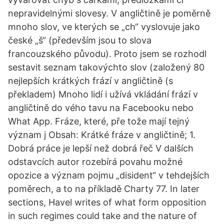
nepravidelnými slovesy. V angličtině je poměrně
mnoho slov, ve kterých se „ch“ vyslovuje jako
české „š“ (především jsou to slova
francouzského původu). Proto jsem se rozhodl
sestavit seznam takovýchto slov (založený 80
nejlepších krátkých frází v angličtině (s
překladem) Mnoho lidí i užívá vkládání frází v
angličtině do vého tavu na Facebooku nebo
What App. Fráze, které, pře tože mají tejný
význam j Obsah: Krátké fráze v angličtině; 1.
Dobrá práce je lepší než dobrá řeč V dalších
odstavcích autor rozebírá povahu možné
opozice a význam pojmu „disident“ v tehdejších
poměrech, a to na příkladě Charty 77. In later
sections, Havel writes of what form opposition
in such regimes could take and the nature of