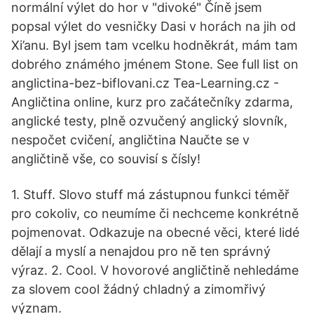
normální výlet do hor v "divoké" Číně jsem
popsal výlet do vesničky Dasi v horách na jih od
Xi’anu. Byl jsem tam vcelku hodněkrát, mám tam
dobrého známého jménem Stone. See full list on
anglictina-bez-biflovani.cz Tea-Learning.cz -
Angličtina online, kurz pro začátečníky zdarma,
anglické testy, plně ozvučený anglický slovník,
nespočet cvičení, angličtina Naučte se v
angličtině vše, co souvisí s čísly!
1. Stuff. Slovo stuff má zástupnou funkci téměř
pro cokoliv, co neumíme či nechceme konkrétně
pojmenovat. Odkazuje na obecné věci, které lidé
dělají a myslí a nenajdou pro ně ten správný
výraz. 2. Cool. V hovorové angličtině nehledáme
za slovem cool žádný chladný a zimomřivý
význam.