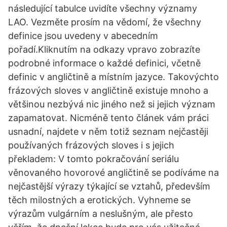
následující tabulce uvidíte všechny významy
LAO. Vezměte prosím na vědomí, že všechny
definice jsou uvedeny v abecedním
pořadí.Kliknutím na odkazy vpravo zobrazíte
podrobné informace o každé definici, včetně
definic v angličtině a místním jazyce. Takovýchto
frázových sloves v angličtině existuje mnoho a
většinou nezbývá nic jiného než si jejich význam
zapamatovat. Nicméně tento článek vám práci
usnadní, najdete v něm totiž seznam nejčastěji
používaných frázových sloves i s jejich
překladem: V tomto pokračování seriálu
věnovaného hovorové angličtině se podíváme na
nejčastější výrazy týkající se vztahů, především
těch milostných a erotických. Vyhneme se
výrazům vulgárním a neslušným, ale přesto