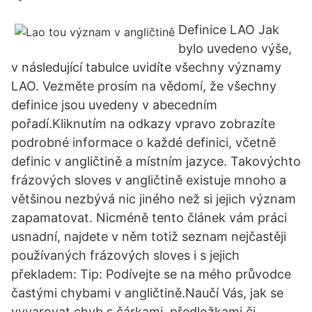
Definice LAO Jak
bylo uvedeno výše,
v následující tabulce uvidíte všechny významy
LAO. Vezměte prosím na vědomí, že všechny
definice jsou uvedeny v abecedním
pořadí.Kliknutím na odkazy vpravo zobrazíte
podrobné informace o každé definici, včetně
definic v angličtině a místním jazyce. Takovýchto
frázových sloves v angličtině existuje mnoho a
většinou nezbývá nic jiného než si jejich význam
zapamatovat. Nicméně tento článek vám práci
usnadní, najdete v něm totiž seznam nejčastěji
používaných frázových sloves i s jejich
překladem: Tip: Podívejte se na mého průvodce
častými chybami v angličtině.Naučí Vás, jak se
vyvarovat chyb s čárkami, předložkami či