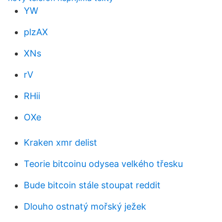
YW
plzAX
XNs
rV
RHii
OXe
Kraken xmr delist
Teorie bitcoinu odysea velkého třesku
Bude bitcoin stále stoupat reddit
Dlouho ostnatý mořský ježek