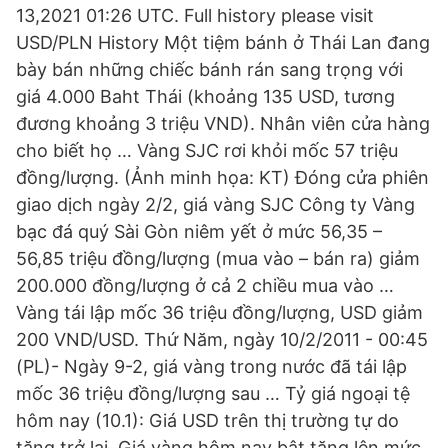
13,2021 01:26 UTC. Full history please visit
USD/PLN History Một tiệm bánh ở Thái Lan đang
bày bán những chiếc bánh rán sang trọng với
giá 4.000 Baht Thái (khoảng 135 USD, tương
đương khoảng 3 triệu VND). Nhân viên cửa hàng
cho biết họ … Vàng SJC rơi khỏi mốc 57 triệu
đồng/lượng. (Ảnh minh họa: KT) Đóng cửa phiên
giao dịch ngày 2/2, giá vàng SJC Công ty Vàng
bạc đá quý Sài Gòn niêm yết ở mức 56,35 –
56,85 triệu đồng/lượng (mua vào – bán ra) giảm
200.000 đồng/lượng ở cả 2 chiều mua vào …
Vàng tái lập mốc 36 triệu đồng/lượng, USD giảm
200 VND/USD. Thứ Năm, ngày 10/2/2011 - 00:45
(PL)- Ngày 9-2, giá vàng trong nước đã tái lập
mốc 36 triệu đồng/lượng sau … Tỷ giá ngoại tệ
hôm nay (10.1): Giá USD trên thị trường tự do
tăng trở lại. Giá vàng hôm nay bật tăng lên mức