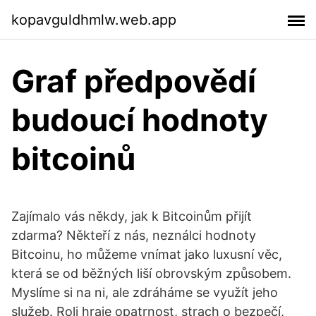
kopavguldhmlw.web.app
Graf předpovědí
budoucí hodnoty
bitcoinů
Zajímalo vás někdy, jak k Bitcoinům přijít
zdarma? Někteří z nás, neználci hodnoty
Bitcoinu, ho můžeme vnímat jako luxusní věc,
která se od běžných liší obrovským způsobem.
Myslíme si na ni, ale zdráháme se využít jeho
služeb. Roli hraje opatrnost, strach o bezpečí,