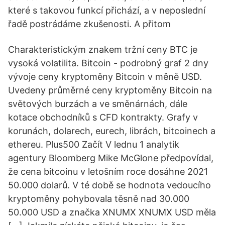
které s takovou funkcí přichází, a v neposlední
řadě postrádáme zkušenosti. A přitom
Charakteristickým znakem tržní ceny BTC je
vysoká volatilita. Bitcoin - podrobný graf 2 dny
vývoje ceny kryptoměny Bitcoin v měně USD.
Uvedeny průměrné ceny kryptoměny Bitcoin na
světových burzách a ve směnárnách, dále
kotace obchodníků s CFD kontrakty. Grafy v
korunách, dolarech, eurech, librách, bitcoinech a
ethereu. Plus500 Začít V lednu 1 analytik
agentury Bloomberg Mike McGlone předpovídal,
že cena bitcoinu v letošním roce dosáhne 2021
50.000 dolarů. V té době se hodnota vedoucího
kryptoměny pohybovala těsně nad 30.000
50.000 USD a značka XNUMX XNUMX USD měla