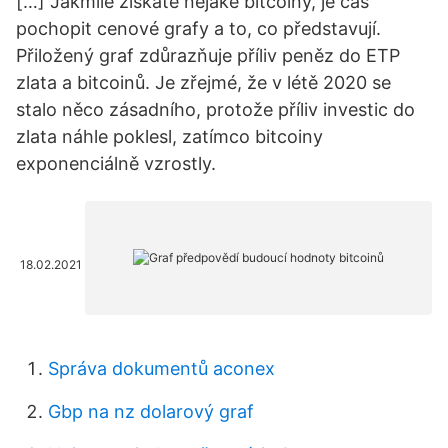
[…] Jakmile získáte nějaké bitcoiny, je čas
pochopit cenové grafy a to, co představují.
Přiložený graf zdůrazňuje příliv peněz do ETP
zlata a bitcoinů. Je zřejmé, že v létě 2020 se
stalo něco zásadního, protože příliv investic do
zlata náhle poklesl, zatímco bitcoiny
exponenciálně vzrostly.
18.02.2021
Správa dokumentů aconex
Gbp na nz dolarový graf