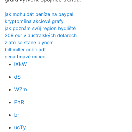
jak mohu dát peníze na paypal
kryptoměna akciové grafy
jak poznám svůj region bydliště
209 eur v australských dolarech
zlato se stane plynem
bill miller cnbc adt
cena tmavé mince
iXkW
dS
WZm
PnR
br
ucTy