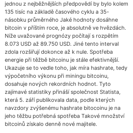
jednou z nejběžnějších předpovědí by bylo kolem
135 tisíc na základě časového cyklu a 35-
násobku průměrného Jaké hodnoty dosáhne
bitcoin v příštím roce, je absolutně ve hvězdách.
Níže uvažované prognózy počítají s rozpětím
8.073 USD až 89.750 USD. Jiné tento interval
zdola rozšiřují dokonce až k nule. Spotřeba
energie při těžbě bitcoinu je stále efektivnější.
Ukazuje se to vedle toho, jak míra hashrate, tedy
výpočetního výkonu při miningu bitcoinu,
dosahuje nových rekordních hodnot. Tyto
zajímavé statistiky přináší společnost Statista,
která 5. září publikovala data, podle kterých
navzdory zvýšenému hashrate bitocoinu je na
jeho těžbu potřebná spotřeba Takové množství
bitcoinů získalo denně nové majitele.