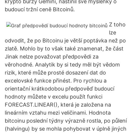
krypto burzy Gemini, nastínil své myšlenky o
budoucí tržní ceně Bitcoinů.
Z toho
lze
odvodit, že po Bitcoinu je větší poptávka než po
zlatě. Mohlo by to však také znamenat, že část
Jinak nelze považovat předpovědi za
věrohodné. Analytik by si tedy měl být vědom
rizik, které může prosté dosazení dat do
excelovské funkce přinést. Pro rychlou a
orientační krátkodobou předpověď budoucí
hodnoty můžete v excelu použít funkci
FORECAST.LINEAR(), která je založena na
lineárním vztahu mezi veličinami. Hodnota
bitcoinu poslední týdny výrazně rostla, po půlení
(halvingu) by se mohla pohybovat v úplně jiných