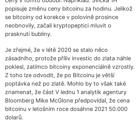
ceny v tomto období. Například. Svíčka 1H
popisuje změnu ceny bitcoinu za hodinu. Jelikož
se bitcoiny od korekce v polovině prosince
neobnovily, začali kryptopeptici mluvit o
prasknutí bubliny.
Je zřejmé, že v létě 2020 se stalo něco
zásadního, protože příliv investic do zlata náhle
poklesl, zatímco bitcoiny exponenciálně vzrostly.
Z toho lze odvodit, že po Bitcoinu je větší
poptávka než po zlatě. Mohlo by to však také
znamenat, že část V lednu 1 analytik agentury
Bloomberg Mike McGlone předpovídal, že cena
bitcoinu v letošním roce dosáhne 2021 50.000
dolarů.