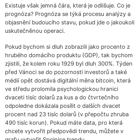
Existuje však jemná čára, která je odlišuje. Co je
prognóza? Prognóza se týká procesu analýzy a
objasnění budoucího stavu, pokud jde o jakoukoli
uskutečněnou operaci.
Pokud bychom si dluh zobrazili jako procento z
hrubého domácího produktu (GDP), tak bychom
zjistili, že kolem roku 1929 byl dluh 300%. Týden
před Vánoci se do pozornosti investorů a také
médií opět dostává digitální měna bitcoin, která
ve středu prolomila psychologickou hranici
dvaceti tisíc dolarů za kus a do čtvrtečního
odpoledne dokázala posílit o dalších dvacet
procent nad 23 tisíc dolarů (v přepočtu zhruba
490 tisíc korun). Pokud máte data, pro která
chcete vytvořit předpovědi trendu, můžete v
grafu vytvořit Spojnice trendu.