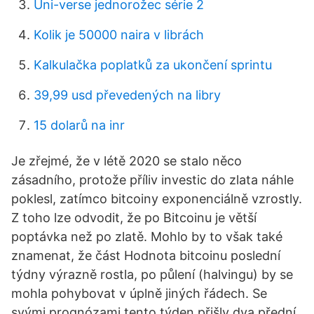
Uni-verse jednorožec série 2
Kolik je 50000 naira v librách
Kalkulačka poplatků za ukončení sprintu
39,99 usd převedených na libry
15 dolarů na inr
Je zřejmé, že v létě 2020 se stalo něco
zásadního, protože příliv investic do zlata náhle
poklesl, zatímco bitcoiny exponenciálně vzrostly.
Z toho lze odvodit, že po Bitcoinu je větší
poptávka než po zlatě. Mohlo by to však také
znamenat, že část Hodnota bitcoinu poslední
týdny výrazně rostla, po půlení (halvingu) by se
mohla pohybovat v úplně jiných řádech. Se
svými prognózami tento týden přišly dva přední