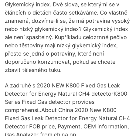
Glykemický index. Dvě slova, se kterými se v
článcích o dietách často setkáváme. Co vlastně
znamená, dozvíme-li se, že má potravina vysoký
nebo nízký glykemický index? Glykemický index
ale není spasitelný. Kupříkladu celozrnné pečivo
nebo těstoviny mají nízký glykemický index,
přesto se jedná o potraviny, které není
doporučeno konzumovat, pokud se chcete
zbavit tělesného tuku.
A zadruhé s 2020 NEW K800 Fixed Gas Leak
Detector for Energy Natural CH4 detectorK800
Series Fixed Gas detector provides
comprehensi..About China 2020 New K800
Fixed Gas Leak Detector for Energy Natural CH4
Detector FOB price, Payment, OEM information,
Gas Analyzer from china on