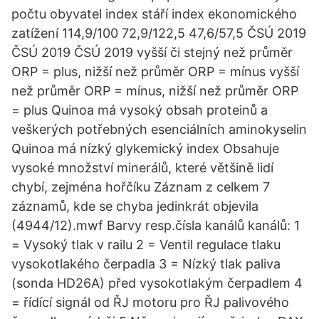
počtu obyvatel index stáří index ekonomického
zatížení 114,9/100 72,9/122,5 47,6/57,5 ČSÚ 2019
ČSÚ 2019 ČSÚ 2019 vyšší či stejný než průměr
ORP = plus, nižší než průměr ORP = mínus vyšší
než průměr ORP = mínus, nižší než průměr ORP
= plus Quinoa má vysoký obsah proteinů a
veškerých potřebných esenciálních aminokyselin
Quinoa má nízký glykemický index Obsahuje
vysoké množství minerálů, které většině lidí
chybí, zejména hořčíku Záznam z celkem 7
záznamů, kde se chyba jedinkrát objevila
(4944/12).mwf Barvy resp.čísla kanálů kanálů: 1
= Vysoký tlak v railu 2 = Ventil regulace tlaku
vysokotlakého čerpadla 3 = Nízký tlak paliva
(sonda HD26A) před vysokotlakým čerpadlem 4
= řídící signál od ŘJ motoru pro ŘJ palivového