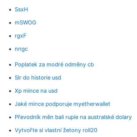
SsxH
mSWOG
rgxF
nngc
Poplatek za modré odměny cb
Slr do historie usd
Xp mince na usd
Jaké mince podporuje myetherwallet
Převodník měn bali rupie na australské dolary
Vytvořte si vlastní žetony roll20