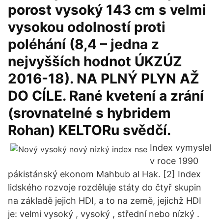
porost vysoký 143 cm s velmi
vysokou odolností proti
poléhání (8,4 – jedna z
nejvyšších hodnot ÚKZÚZ
2016-18). NA PLNÝ PLYN AŽ
DO CÍLE. Rané kvetení a zrání
(srovnatelné s hybridem
Rohan) KELTORu svědčí.
Index vymyslel
v roce 1990
pákistánský ekonom Mahbub al Hak. [2] Index
lidského rozvoje rozděluje státy do čtyř skupin
na základě jejich HDI, a to na země, jejichž HDI
je: velmi vysoký , vysoký , střední nebo nízký .