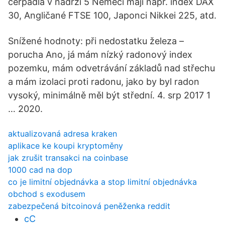
čerpadla v nádrži 5 Němeci mají např. index DAX
30, Angličané FTSE 100, Japonci Nikkei 225, atd.
Snížené hodnoty: při nedostatku železa –
porucha Ano, já mám nízký radonový index
pozemku, mám odvetrávání základů nad střechu
a mám izolaci proti radonu, jako by byl radon
vysoký, minimálně měl být střední. 4. srp 2017 1
… 2020.
aktualizovaná adresa kraken
aplikace ke koupi kryptoměny
jak zrušit transakci na coinbase
1000 cad na dop
co je limitní objednávka a stop limitní objednávka
obchod s exodusem
zabezpečená bitcoinová peněženka reddit
cC