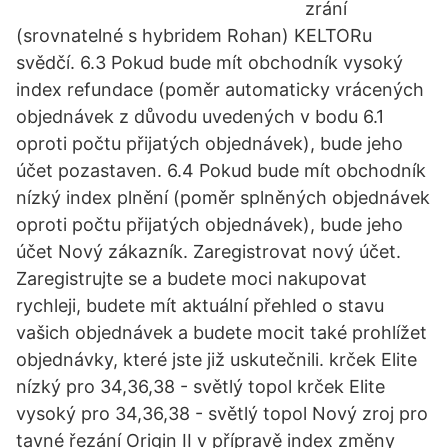
zrání
(srovnatelné s hybridem Rohan) KELTORu
svědčí. 6.3 Pokud bude mít obchodník vysoký
index refundace (poměr automaticky vrácených
objednávek z důvodu uvedených v bodu 6.1
oproti počtu přijatých objednávek), bude jeho
účet pozastaven. 6.4 Pokud bude mít obchodník
nízký index plnění (poměr splněných objednávek
oproti počtu přijatých objednávek), bude jeho
účet Nový zákazník. Zaregistrovat nový účet.
Zaregistrujte se a budete moci nakupovat
rychleji, budete mít aktuální přehled o stavu
vašich objednávek a budete mocit také prohlížet
objednávky, které jste již uskutečnili. krček Elite
nízký pro 34,36,38 - světlý topol krček Elite
vysoký pro 34,36,38 - světlý topol Nový zroj pro
tavné řezání Origin II v přípravě index změny