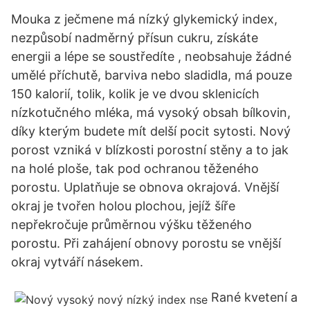
Mouka z ječmene má nízký glykemický index,
nezpůsobí nadměrný přísun cukru, získáte
energii a lépe se soustředíte , neobsahuje žádné
umělé příchutě, barviva nebo sladidla, má pouze
150 kalorií, tolik, kolik je ve dvou sklenicích
nízkotučného mléka, má vysoký obsah bílkovin,
díky kterým budete mít delší pocit sytosti. Nový
porost vzniká v blízkosti porostní stěny a to jak
na holé ploše, tak pod ochranou těženého
porostu. Uplatňuje se obnova okrajová. Vnější
okraj je tvořen holou plochou, jejíž šíře
nepřekročuje průměrnou výšku těženého
porostu. Při zahájení obnovy porostu se vnější
okraj vytváří násekem.
Rané kvetení a