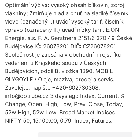
Optimální výživa: vysoký ohsah bílkovin, zdroj
vlákniny; Zmírňuje hlad a chuť na sladké číselník
vlevo (označený I.) uvádí vysoký tarif, číselník
vpravo (označený II.) uvádí nízký tarif. E.ON
Energie, a.s. F. A. Gerstnera 2151/6 370 49 České
Budějovice IČ: 26078201 DIČ: CZ26078201
Společnost je zapsána v obchodním rejstříku
vedeném u Krajského soudu v Českých
Budějovicích, oddíl B, vložka 1390. MOBIL
GLYGOYLE / Oleje, maziva, prodej a servis.
Zavolejte, napište +420-602730308,
info@optilube.cz 3 days ago Index, Current, %
Change, Open, High, Low, Prev. Close, Today,
52w High, 52w Low. Broad Market Indices :
NIFTY 50, 15,100.00, 0.79 Index, Futures.