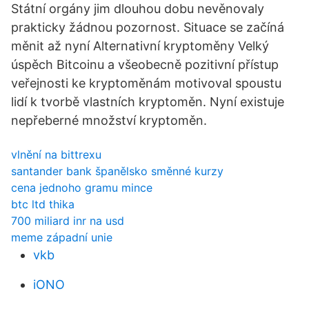
Státní orgány jim dlouhou dobu nevěnovaly
prakticky žádnou pozornost. Situace se začíná
měnit až nyní Alternativní kryptoměny Velký
úspěch Bitcoinu a všeobecně pozitivní přístup
veřejnosti ke kryptoměnám motivoval spoustu
lidí k tvorbě vlastních kryptoměn. Nyní existuje
nepřeberné množství kryptoměn.
vlnění na bittrexu
santander bank španělsko směnné kurzy
cena jednoho gramu mince
btc ltd thika
700 miliard inr na usd
meme západní unie
vkb
iONO