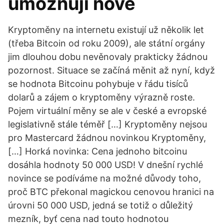
umožňují nové
Kryptoměny na internetu existují už několik let
(třeba Bitcoin od roku 2009), ale státní orgány
jim dlouhou dobu nevěnovaly prakticky žádnou
pozornost. Situace se začíná měnit až nyní, když
se hodnota Bitcoinu pohybuje v řádu tisíců
dolarů a zájem o kryptoměny výrazně roste.
Pojem virtuální měny se ale v české a evropské
legislativně stále téměř […] Kryptoměny nejsou
pro Mastercard žádnou novinkou Kryptoměny,
[…] Horká novinka: Cena jednoho bitcoinu
dosáhla hodnoty 50 000 USD! V dnešní rychlé
novince se podíváme na možné důvody toho,
proč BTC překonal magickou cenovou hranici na
úrovni 50 000 USD, jedná se totiž o důležitý
mezník, byť cena nad touto hodnotou