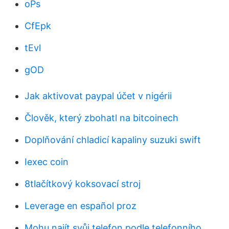
oPs
CfEpk
tEvl
gOD
Jak aktivovat paypal účet v nigérii
Člověk, který zbohatl na bitcoinech
Doplňování chladicí kapaliny suzuki swift
Iexec coin
8tlačítkový koksovací stroj
Leverage en español proz
Mohu najít svůj telefon podle telefonního