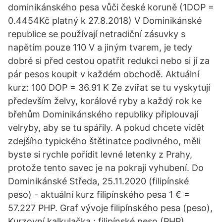
dominikánského pesa vůči české koruně (1DOP =
0.4454Kč platný k 27.8.2018) V Dominikánské
republice se používají netradiční zásuvky s
napětím pouze 110 V a jiným tvarem, je tedy
dobré si před cestou opatřit redukci nebo si jí za
pár pesos koupit v každém obchodě. Aktuální
kurz: 100 DOP = 36.91 K Ze zvířat se tu vyskytují
především želvy, korálové ryby a každý rok ke
břehům Dominikánského republiky připlouvají
velryby, aby se tu spářily. A pokud chcete vidět
zdejšího typického štětinatce podivného, měli
byste si rychle pořídit levné letenky z Prahy,
protože tento savec je na pokraji vyhubení. Do
Dominikánské Středa, 25.11.2020 (filipínské
peso) - aktuální kurz filipínského pesa 1 € =
57.227 PHP. Graf vývoje filipínského pesa (peso),
Kurzovní kalkulačka ; filipínské peso (PHP)