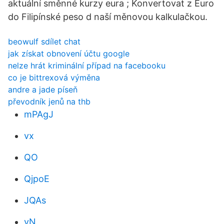
aktuální směnné kurzy eura ; Konvertovat z Euro
do Filipínské peso d naší měnovou kalkulačkou.
beowulf sdílet chat
jak získat obnovení účtu google
nelze hrát kriminální případ na facebooku
co je bittrexová výměna
andre a jade píseň
převodník jenů na thb
mPAgJ
vx
QO
QjpoE
JQAs
vN